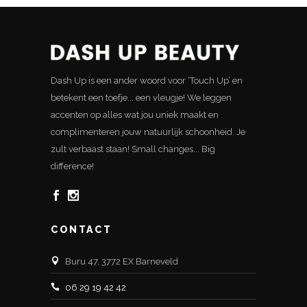
Dash Up is een ander woord voor ‘Touch Up’ en
betekent een toefje... een vleugje! We leggen
accenten op alles wat jou uniek maakt en
complimenteren jouw natuurlijk schoonheid. Je
zult verbaast staan! Small changes... Big
difference!
CONTACT
Buru 47, 3772 EX Barneveld
06 29 19 42 42