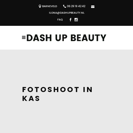
BARNEVELD
06 29 19 42 42
ILONA@DASHUPBEAUTY.NL
FAQ
FOTOSHOOT IN
KAS