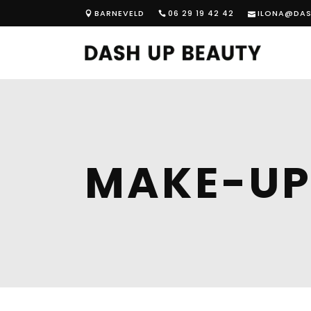
BARNEVELD
06 29 19 42 42
ILONA@DAS
MAKE-U