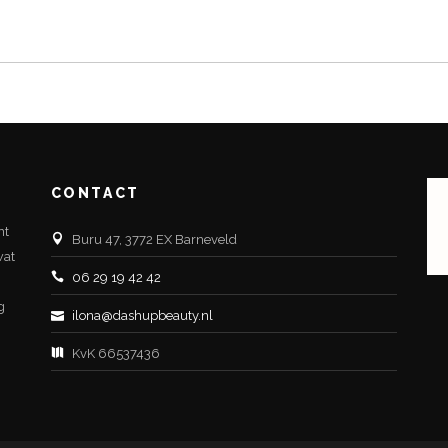
CONTACT
nt
Buru 47, 3772 EX Barneveld
wat
06 29 19 42 42
g
ilona@dashupbeauty.nl
KvK 66537436