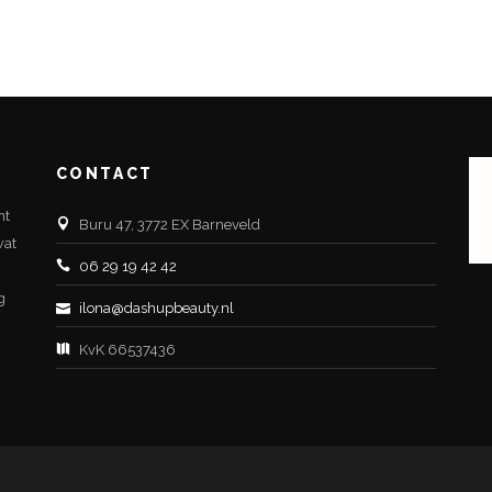
CONTACT
nt
Buru 47, 3772 EX Barneveld
wat
06 29 19 42 42
g
ilona@dashupbeauty.nl
KvK 66537436