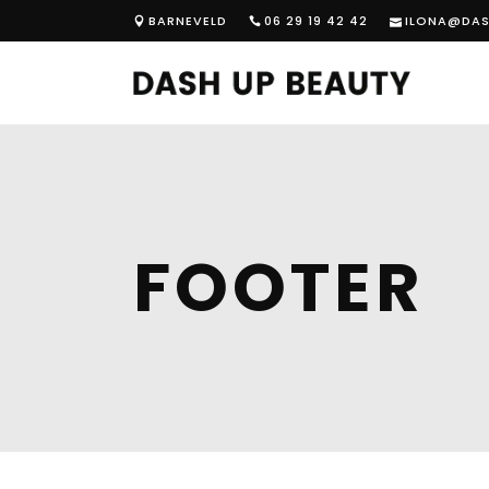
BARNEVELD
06 29 19 42 42
ILONA@DAS
FOOTER