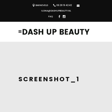
BARNEVELD
06 29 19 42 42
ILONA@DASHUPBEAUTY.NL
FAQ
SCREENSHOT_1