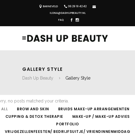
BARNEVELD
06 29 19 42 42
ILONA@DASHUPBEAUTY.NL
FAQ
GALLERY STYLE
Dash Up Beauty
Gallery Style
rry, no posts matched your criteria.
ALL
BROW AND SKIN
BRUIDS MAKE-UP ARRANGEMENTEN
CUPPING & DETOX THERAPIE
MAKE-UP / MAKE-UP ADVIES
PORTFOLIO
VRIJGEZELLENFEESTEN/ BEDRIJFSUITJE/ VRIENDINNENMIDDAG