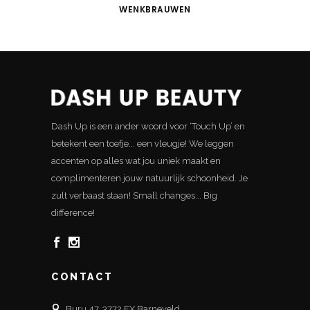
WENKBRAUWEN
Dash Up is een ander woord voor ‘Touch Up’ en
betekent een toefje... een vleugje! We leggen
accenten op alles wat jou uniek maakt en
complimenteren jouw natuurlijk schoonheid. Je
zult verbaast staan! Small changes... Big
difference!
CONTACT
Buru 47, 3772 EX Barneveld