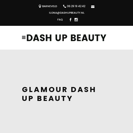
BARNEVELD
06 29 19 42 42
ILONA@DASHUPBEAUTY.NL
FAQ
GLAMOUR DASH
UP BEAUTY