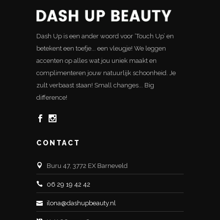
Dash Up is een ander woord voor ‘Touch Up’ en
betekent een toefje... een vleugje! We leggen
accenten op alles wat jou uniek maakt en
complimenteren jouw natuurlijk schoonheid. Je
zult verbaast staan! Small changes... Big
difference!
CONTACT
Buru 47, 3772 EX Barneveld
06 29 19 42 42
ilona@dashupbeauty.nl