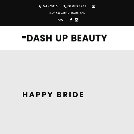
BARNEVELD
06 29 19 42 42
ILONA@DASHUPBEAUTY.NL
FAQ
HAPPY BRIDE