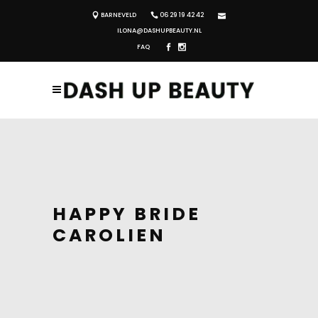
BARNEVELD
06 29 19 42 42
ILONA@DASHUPBEAUTY.NL
FAQ
HAPPY BRIDE
CAROLIEN