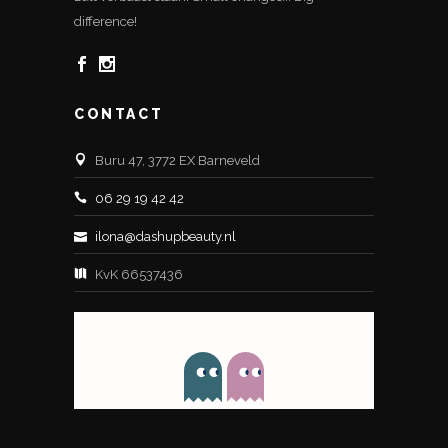
difference!
CONTACT
Buru 47, 3772 EX Barneveld
06 29 19 42 42
ilona@dashupbeauty.nl
KvK 66537436