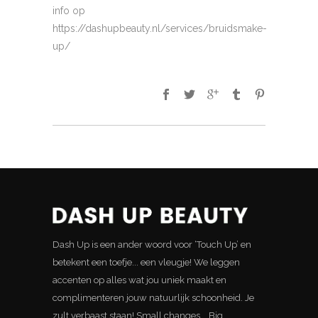
info op
https://dashupbeauty.nl/services/bruidsmake-
up/
Dash Up is een ander woord voor ‘Touch Up’ en
betekent een toefje... een vleugje! We leggen
accenten op alles wat jou uniek maakt en
complimenteren jouw natuurlijk schoonheid. Je
zult verbaast staan! Small changes... Big