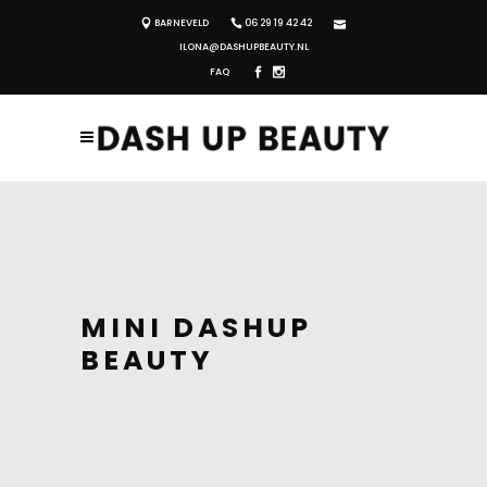
BARNEVELD
06 29 19 42 42
ILONA@DASHUPBEAUTY.NL
FAQ
MINI DASHUP
BEAUTY