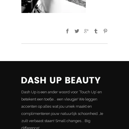
Dash Up is een ander woord voor ‘Touch Up’ en
betekent een toefje... een vleugje! We leggen
accenten op alles wat jou uniek maakt en
complimenteren jouw natuurlijk schoonheid. Je
zult verbaast staan! Small changes... Big
difference!