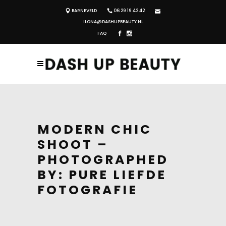
BARNEVELD
06 29 19 42 42
ILONA@DASHUPBEAUTY.NL
FAQ
MODERN CHIC
SHOOT –
PHOTOGRAPHED
BY: PURE LIEFDE
FOTOGRAFIE