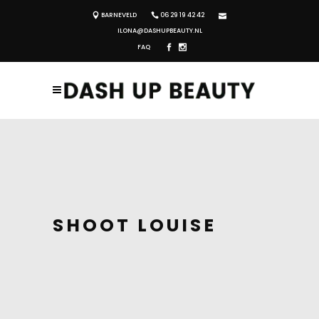
BARNEVELD
06 29 19 42 42
ILONA@DASHUPBEAUTY.NL
FAQ
SHOOT LOUISE