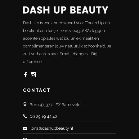
Dash Up is een ander woord voor ‘Touch Up’ en
betekent een toefje... een vleugje! We leggen
accenten op alles wat jou uniek maakt en
complimenteren jouw natuurlijk schoonheid. Je
zult verbaast staan! Small changes... Big
difference!
CONTACT
Buru 47, 3772 EX Barneveld
06 29 19 42 42
ilona@dashupbeauty.nl