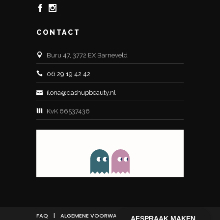
CONTACT
Buru 47, 3772 EX Barneveld
06 29 19 42 42
ilona@dashupbeauty.nl
KvK 66537436
FAQ
|
ALGEMENE VOORWAARDEN
AFSPRAAK MAKEN