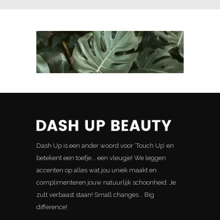
Dash Up is een ander woord voor ‘Touch Up’ en
betekent een toefje... een vleugje! We leggen
accenten op alles wat jou uniek maakt en
complimenteren jouw natuurlijk schoonheid. Je
zult verbaast staan! Small changes... Big
difference!