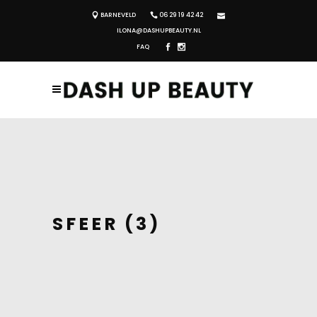
BARNEVELD
06 29 19 42 42
ILONA@DASHUPBEAUTY.NL
FAQ
SFEER (3)