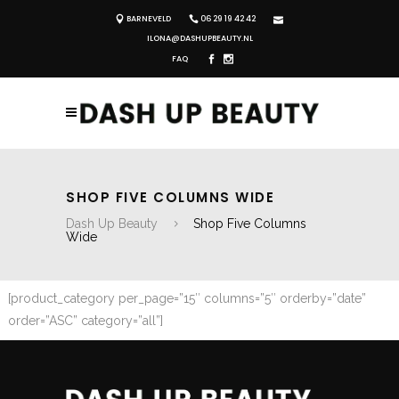
BARNEVELD
06 29 19 42 42
ILONA@DASHUPBEAUTY.NL
FAQ
SHOP FIVE COLUMNS WIDE
Dash Up Beauty
Shop Five Columns
Wide
[product_category per_page=”15″ columns=”5″ orderby=”date”
order=”ASC” category=”all”]