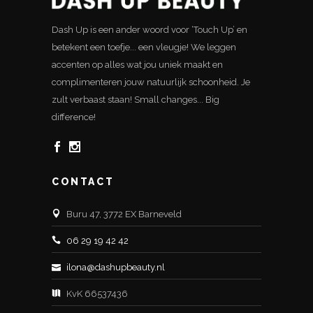
Dash Up is een ander woord voor ‘Touch Up’ en
betekent een toefje... een vleugje! We leggen
accenten op alles wat jou uniek maakt en
complimenteren jouw natuurlijk schoonheid. Je
zult verbaast staan! Small changes... Big
difference!
CONTACT
Buru 47, 3772 EX Barneveld
06 29 19 42 42
ilona@dashupbeauty.nl
KvK 66537436