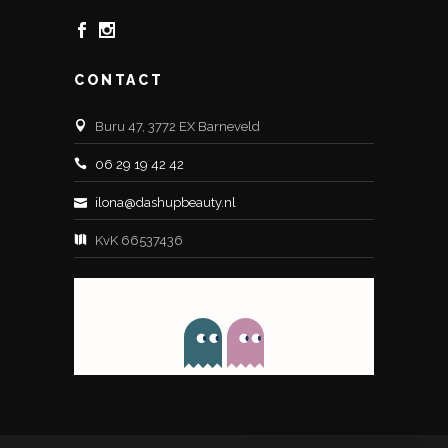
CONTACT
Buru 47, 3772 EX Barneveld
06 29 19 42 42
ilona@dashupbeauty.nl
KvK 66537436