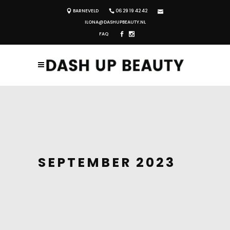
BARNEVELD
06 29 19 42 42
ILONA@DASHUPBEAUTY.NL
FAQ
SEPTEMBER 2023