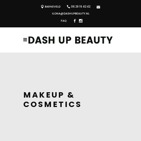
BARNEVELD
06 29 19 42 42
ILONA@DASHUPBEAUTY.NL
FAQ
MAKEUP &
COSMETICS