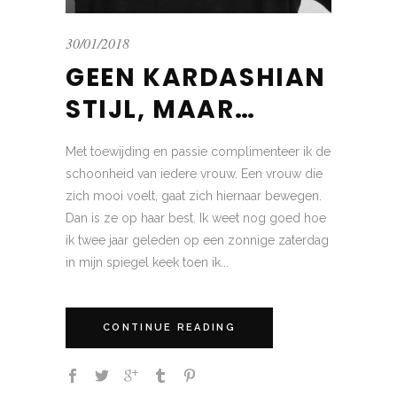
30/01/2018
GEEN KARDASHIAN
STIJL, MAAR…
Met toewijding en passie complimenteer ik de
schoonheid van iedere vrouw. Een vrouw die
zich mooi voelt, gaat zich hiernaar bewegen.
Dan is ze op haar best. Ik weet nog goed hoe
ik twee jaar geleden op een zonnige zaterdag
in mijn spiegel keek toen ik...
CONTINUE READING