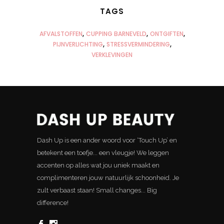
TAGS
AFVALSTOFFEN
CUPPING BARNEVELD
ONTGIFTEN
PIJNVERLICHTING
STRESSVERMINDERING
VERKLEVINGEN
Dash Up is een ander woord voor ‘Touch Up’ en
betekent een toefje... een vleugje! We leggen
accenten op alles wat jou uniek maakt en
complimenteren jouw natuurlijk schoonheid. Je
zult verbaast staan! Small changes... Big
difference!