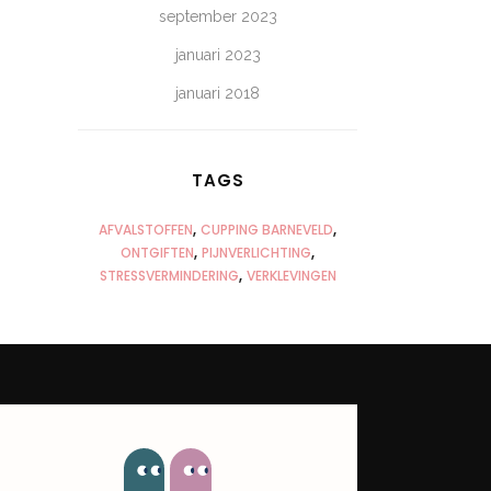
september 2023
januari 2023
januari 2018
TAGS
AFVALSTOFFEN
CUPPING BARNEVELD
ONTGIFTEN
PIJNVERLICHTING
STRESSVERMINDERING
VERKLEVINGEN