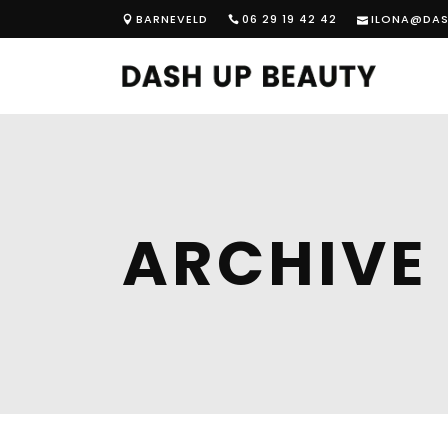
BARNEVELD
06 29 19 42 42
ILONA@DAS
ARCHIVE