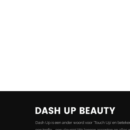
Dash Up is een ander woord voor ‘Touch Up’ en beteke
een toefje... een vleugje! We leggen accenten op alles 