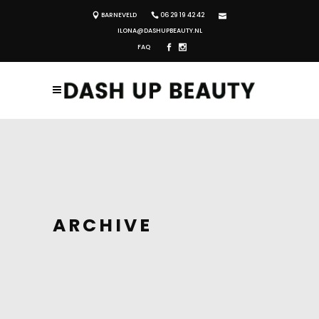
BARNEVELD
06 29 19 42 42
ILONA@DASHUPBEAUTY.NL
FAQ
ARCHIVE