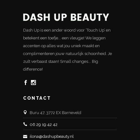
Dash Up is een ander woord voor ‘Touch Up’ en
betekent een toefje... een vleugje! We leggen
accenten op alles wat jou uniek maakt en
complimenteren jouw natuurlijk schoonheid. Je
zult verbaast staan! Small changes... Big
difference!
CONTACT
Buru 47, 3772 EX Barneveld
06 29 19 42 42
ilona@dashupbeauty.nl