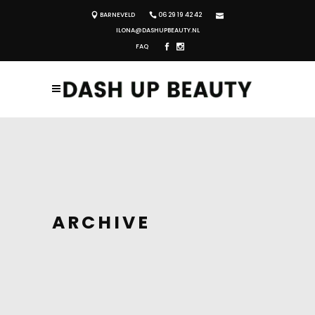
BARNEVELD
06 29 19 42 42
ILONA@DASHUPBEAUTY.NL
FAQ
ARCHIVE