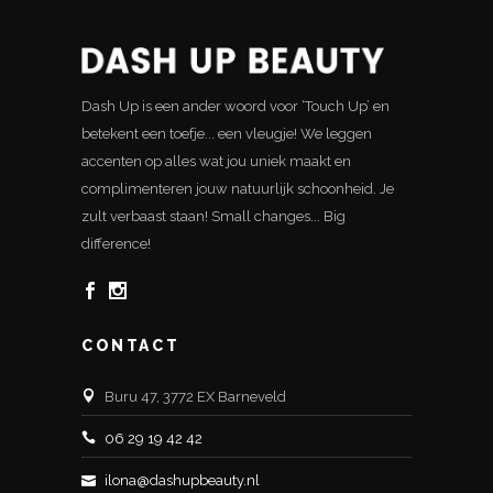
Dash Up is een ander woord voor ‘Touch Up’ en
betekent een toefje... een vleugje! We leggen
accenten op alles wat jou uniek maakt en
complimenteren jouw natuurlijk schoonheid. Je
zult verbaast staan! Small changes... Big
difference!
CONTACT
Buru 47, 3772 EX Barneveld
06 29 19 42 42
ilona@dashupbeauty.nl